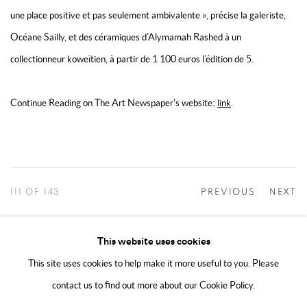
une place positive et pas seulement ambivalente », précise la galeriste,
Océane Sailly, et des céramiques d’Alymamah Rashed à un
collectionneur koweïtien, à partir de 1 100 euros l’édition de 5.
Continue Reading on The Art Newspaper's website:
link
.
111
OF 143
PREVIOUS
NEXT
This website uses cookies
This site uses cookies to help make it more useful to you. Please
MANAGE COOKIES
contact us to find out more about our Cookie Policy.
COPYRIGHT @ 2025 HUNNA ART
SITE BY ARTLOGIC